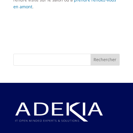
en amont
.