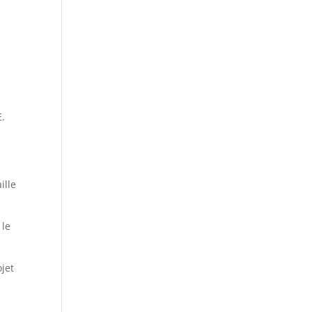
E.
ille
 le
ojet