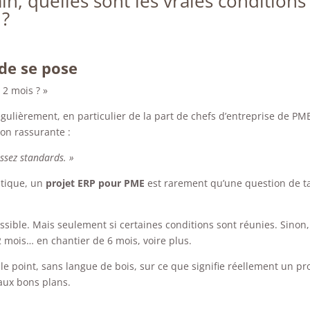
ain, quelles sont les vraies conditions
 ?
de se pose
 2 mois ? »
ulièrement, en particulier de la part de chefs d’entreprise de PM
ion rassurante :
assez standards. »
atique, un
projet ERP pour PME
est rarement qu’une question de ta
ssible. Mais seulement si certaines conditions sont réunies. Sinon,
 mois… en chantier de 6 mois, voire plus.
le point, sans langue de bois, sur ce que signifie réellement un pr
faux bons plans.