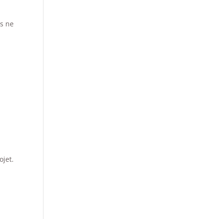
s ne
ojet.